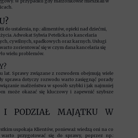
ęgowy. W przypadku gdy małżonkowie mieszkali w
icach.
U?
 do ustalenia, np.: alimentów, opieki nad dziećmi,
ycia. Adwokat Sylwia Petelicka to kancelaria
ch, cywilnych, spadkowych oraz karnych. Usługi
arto zorientować się w czym dana kancelaria się
zyło wielu problemów.
Y?
ku lat. Sprawy związane z rozwodem obejmują wiele
 Gdy sprawa dotyczy rozwodu warto zasięgnąć porady
wiązanie małżeństwa w sposób szybki i jak najmniej
tom może okazać się kluczowy i zapewnić szybsze
 I PODZIAŁ MAJĄTKU W
stkim uspokaja Klientów, ponieważ wiedzą oni na co
 warto przygotować się do sprawy, poprzez np.: