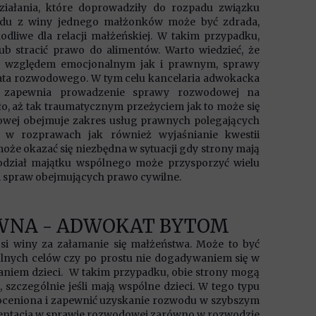
iałania, które doprowadziły do rozpadu związku
odu z winy jednego małżonków może być zdrada,
liwe dla relacji małżeńskiej. W takim przypadku,
b stracić prawo do alimentów. Warto wiedzieć, że
d względem emocjonalnym jak i prawnym, sprawy
ata rozwodowego. W tym celu kancelaria adwokacka
ą zapewnia prowadzenie sprawy rozwodowej na
o, aż tak traumatycznym przeżyciem jak to może się
owej obejmuje zakres usług prawnych polegających
 w rozprawach jak również wyjaśnianie kwestii
e okazać się niezbędna w sytuacji gdy strony mają
 podział majątku wspólnego może przysporzyć wielu
i spraw obejmujących prawo cywilne.
WNA - ADWOKAT BYTOM
si winy za załamanie się małżeństwa. Może to być
lnych celów czy po prostu nie dogadywaniem się w
niem dzieci. W takim przypadku, obie strony mogą
 szczególnie jeśli mają wspólne dzieci. W tego typu
oceniona i zapewnić uzyskanie rozwodu w szybszym
zentacja w sprawie rozwodowej zarówno w rozwodzie