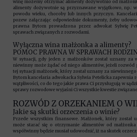
winę możemy otrzymać alimenty dożywotnio od małżonka
alimenty dożywotnie są przyznawane wyjątkowo, np.: w 
powodu wieku, choroby lub innych przyczyn. Kancela
pozew załączając odpowiednie dokumenty, żeby udowod
prawna Bytom prowadzona przez adwokat Sylwię Pet
sprawach związanych z rozwodami.
Wyłączna wina małżonka a alimenty?
POMOC PRAWNA W SPRAWACH RODZI
W sytuacji, gdy jeden z małżonków został uznany za 
niewinny może żądać od niego alimentów, jeżeli rozwód p
tej sytuacji małżonek, który został uznany za niewinneg
Bytom kancelaria adwokacka Sylwia Petelicka zapewnia r
wątpliwości, co do tego jakie prawa Ci przysługują w sąd
sprawy rozwodowe wyjaśni Ci wszystkie kwestie związane
ROZWÓD Z ORZEKANIEM O WI
Jakie są skutki orzeczenia o winie?
Przede wszystkim finansowe. Małżonek, który został
może starać się o otrzymanie alimentów od małżonk
współwinny będzie musiał udowodnić, iż na skutek orzecz