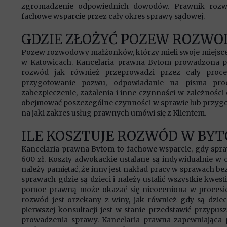
zgromadzenie odpowiednich dowodów. Prawnik rozw
fachowe wsparcie przez cały okres sprawy sądowej.
GDZIE ZŁOŻYĆ POZEW ROZW
Pozew rozwodowy małżonków, którzy mieli swoje miejsc
w Katowicach. Kancelaria prawna Bytom prowadzona pr
rozwód jak również przeprowadzi przez cały proc
przygotowanie pozwu, odpowiadanie na pisma pro
zabezpieczenie, zażalenia i inne czynności w zależno
obejmować poszczególne czynności w sprawie lub przygot
na jaki zakres usług prawnych umówi się z Klientem.
ILE KOSZTUJE ROZWÓD W BY
Kancelaria prawna Bytom to fachowe wsparcie, gdy spr
600 zł. Koszty adwokackie ustalane są indywidualnie w 
należy pamiętać, że inny jest nakład pracy w sprawach bez
sprawach gdzie są dzieci i należy ustalić wszystkie kwes
pomoc prawną może okazać się nieoceniona w proces
rozwód jest orzekany z winy, jak również gdy są dzi
pierwszej konsultacji jest w stanie przedstawić przypu
prowadzenia sprawy. Kancelaria prawna zapewniająca 