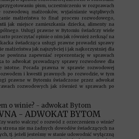
a przygotowaniu pism, uczestniczeniu w rozprawach
ję rozwodową małżonków, wyjaśnianie wątpliwych
zanie małżeństwa to finał procesu rozwodowego,
tii jak miejsce zamieszkania dziecka, alimenty na
wspólnego. Usługi prawne w Bytomiu świadczy wiele
to przeczytać opinie o nim jak również zerknąć na
dwokacka świadcząca usługi prawne prowadzi sprawy
małżeństwa jak najszybciej i jak najkorzystniej dla
wne powinna zapewniać reprezentację w sprawach
cka to adwokat prowadzący sprawy rozwodowe dla
ie istotne. Porada prawna w sprawie rozwodowej
 rozwodem i kwestii prawnych po rozwodzie, w tym
ługi prawne w Bytomiu świadczone przez adwokat
sprawach rozwodowych jak również w sprawach po
iem o winie? - adwokat Bytom
WNA - ADWOKAT BYTOM
 Czy warto walczyć o rozwód z orzeczeniem o winie?
ruga strona nie ma żadnych dowodów świadczących na
h, tj. jeżeli jesteśmy w stanie udowodnić wyłączną