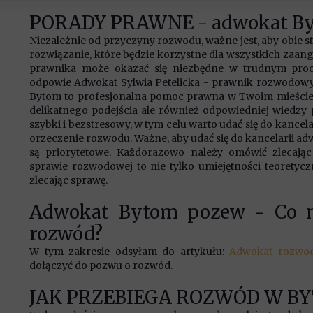
PORADY PRAWNE - adwokat Byt
Niezależnie od przyczyny rozwodu, ważne jest, aby obie 
rozwiązanie, które będzie korzystne dla wszystkich zaa
prawnika może okazać się niezbędne w trudnym proc
odpowie Adwokat Sylwia Petelicka - prawnik rozwodowy
Bytom to profesjonalna pomoc prawna w Twoim mieście
delikatnego podejścia ale również odpowiedniej wiedz
szybki i bezstresowy, w tym celu warto udać się do kancela
orzeczenie rozwodu. Ważne, aby udać się do kancelarii ad
są priorytetowe. Każdorazowo należy omówić zlecają
sprawie rozwodowej to nie tylko umiejętności teoretyc
zlecając sprawę.
Adwokat Bytom pozew - Co m
rozwód?
W tym zakresie odsyłam do artykułu:
Adwokat rozwo
dołączyć do pozwu o rozwód.
JAK PRZEBIEGA ROZWÓD W B