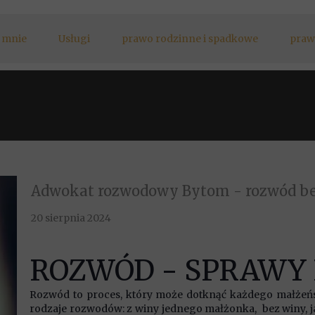
 mnie
Usługi
prawo rodzinne i spadkowe
praw
Adwokat rozwodowy Bytom - rozwód bez
20 sierpnia 2024
ROZWÓD - SPRAW
Rozwód to proces, który może dotknąć każdego małżeństw
rodzaje rozwodów: z winy jednego małżonka, bez winy, j