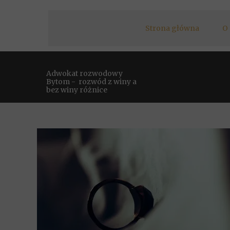
Strona główna
O
Adwokat rozwodowy
Bytom - rozwód z winy a
bez winy różnice