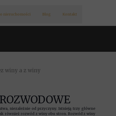
o nieruchomości
Blog
Kontakt
 winy a z winy
Y ROZWODOWE
a, niezależnie od przyczyny. Istnieją trzy główne
ak również rozwód z winy obu stron. Rozwód z winy