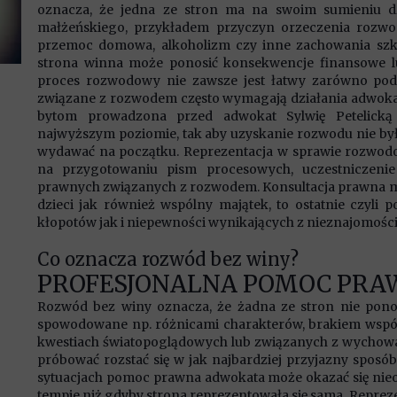
oznacza, że jedna ze stron ma na swoim sumieniu dz
małżeńskiego, przykładem przyczyn orzeczenia rozw
przemoc domowa, alkoholizm czy inne zachowania szkod
strona winna może ponosić konsekwencje finansowe lu
proces rozwodowy nie zawsze jest łatwy zarówno po
związane z rozwodem często wymagają działania adwok
bytom prowadzona przed adwokat Sylwię Petelick
najwyższym poziomie, tak aby uzyskanie rozwodu nie był
wydawać na początku. Reprezentacja w sprawie rozwod
na przygotowaniu pism procesowych, uczestniczenie
prawnych związanych z rozwodem. Konsultacja prawna moż
dzieci jak również wspólny majątek, to ostatnie czyli
kłopotów jak i niepewności wynikających z nieznajomośc
Co oznacza rozwód bez winy?
PROFESJONALNA POMOC PRA
Rozwód bez winy oznacza, że żadna ze stron nie pono
spowodowane np. różnicami charakterów, brakiem wspó
kwestiach światopoglądowych lub związanych z wychowa
próbować rozstać się w jak najbardziej przyjazny sposób,
sytuacjach pomoc prawna adwokata może okazać się nie
tempie niż gdyby strona reprezentowała się sama. Repre