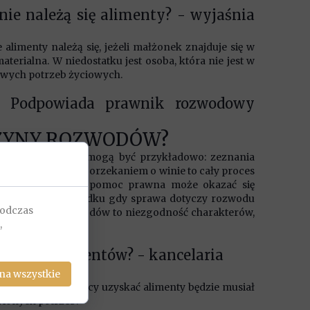
nie należą się alimenty? - wyjaśnia
limenty należą się, jeżeli małżonek znajduje się w
aterialna. W niedostatku jest osoba, która nie jest w
owych potrzeb życiowych.
? Podpowiada prawnik rozwodowy
YCZYNY ROZWODÓW?
ykazującymi winę mogą być przykładowo: zeznania
grania. Rozwód z orzekaniem o winie to cały proces
tku, kompleksowa pomoc prawna może okazać się
to zatem w przypadku gdy sprawa dotyczy rozwodu
podczas
e przyczyny rozwodów to niezgodność charakterów,
,
sokość alimentów? - kancelaria
na wszystkie
w. Małżonek chcący uzyskać alimenty będzie musiał
wionych potrzeb.