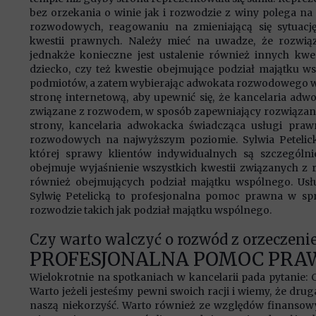
bez orzekania o winie jak i rozwodzie z winy polega n
rozwodowych, reagowaniu na zmieniającą się sytuac
kwestii prawnych. Należy mieć na uwadze, że rozwią
jednakże konieczne jest ustalenie również innych kwes
dziecko, czy też kwestie obejmujące podział majątku 
podmiotów, a zatem wybierając adwokata rozwodowego war
stronę internetową, aby upewnić się, że kancelaria a
związane z rozwodem, w sposób zapewniający rozwiązanie 
strony, kancelaria adwokacka świadcząca usługi pra
rozwodowych na najwyższym poziomie. Sylwia Peteli
której sprawy klientów indywidualnych są szczególn
obejmuje wyjaśnienie wszystkich kwestii związanych z
również obejmujących podział majątku wspólnego. Us
Sylwię Petelicką to profesjonalna pomoc prawna w 
rozwodzie takich jak podział majątku wspólnego.
Czy warto walczyć o rozwód z orzeczen
PROFESJONALNA POMOC PRA
Wielokrotnie na spotkaniach w kancelarii pada pytanie:
Warto jeżeli jesteśmy pewni swoich racji i wiemy, że d
naszą niekorzyść. Warto również ze względów finansowyc