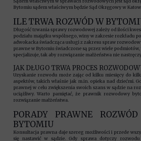
Sądem właściwym w sprawach rozwodowych jest sąd okr
Bytomiu sądem właściwym będzie Sąd Okręgowy w Katow
ILE TRWA ROZWÓD W BYTOMI
Długość trwania sprawy rozwodowej zależy od ilości kwestii
podziału majątku wspólnego, winy w zakresie rozkładu poż
adwokacka świadcząca usługi z zakresu spraw rozwodowy
prawne w Bytomiu świadczone są przez wiele podmiotów, w
specjalizuje, tak aby rozwiązanie małżeństwa nie nastręc
JAK DŁUGO TRWA PROCES ROZWODOW
Uzyskanie rozwodu może zając od kilku miesięcy do kil
aspektów, takich właśnie jak m.in. opieka nad dziećmi.
prawnej w celu zwiększenia swoich szans w sądzie na roz
uciążliwy. Warto pamiętać, że prawnik rozwodowy by
rozwiązanie małżeństwa.
PORADY PRAWNE ROZWÓD
BYTOMIU
Konsultacja prawna daje szereg możliwości i przede wszy
się nastawić w sądzie. Gdy sprawa dotyczy rozwodu