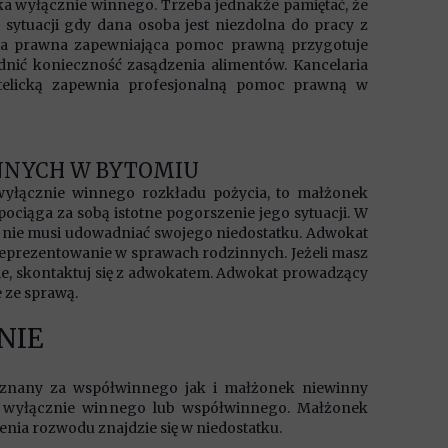
 wyłącznie winnego. Trzeba jednakże pamiętać, że
sytuacji gdy dana osoba jest niezdolna do pracy z
ria prawna zapewniająca pomoc prawną przygotuje
nić konieczność zasądzenia alimentów. Kancelaria
elicką zapewnia profesjonalną pomoc prawną w
NNYCH W BYTOMIU
wyłącznie winnego rozkładu pożycia, to
małżonek
ociąga za sobą istotne pogorszenie jego sytuacji
. W
o nie musi udowadniać swojego niedostatku. Adwokat
eprezentowanie w sprawach rodzinnych. Jeżeli masz
zie, skontaktuj się z adwokatem. Adwokat prowadzący
 ze sprawą.
NIE
 uznany za współwinnego jak i małżonek niewinny
a wyłącznie winnego lub współwinnego. Małżonek
enia rozwodu znajdzie się w niedostatku.