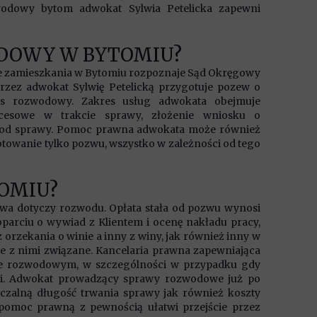
odowy bytom adwokat Sylwia Petelicka zapewni
ODOWY W BYTOMIU?
e zamieszkania w Bytomiu rozpoznaje Sąd Okręgowy
zez adwokat Sylwię Petelicką przygotuje pozew o
es rozwodowy. Zakres usług adwokata obejmuje
cesowe w trakcie sprawy, złożenie wniosku o
ści od sprawy. Pomoc prawna adwokata może również
owanie tylko pozwu, wszystko w zależności od tego
TOMIU?
awa dotyczy rozwodu. Opłata stała od pozwu wynosi
oparciu o wywiad z Klientem i ocenę nakładu pracy,
 orzekania o winie a inny z winy, jak również inny w
tie z nimi związane. Kancelaria prawna zapewniająca
ie rozwodowym, w szczególności w przypadku gdy
eci. Adwokat prowadzący sprawy rozwodowe już po
szczalną długość trwania sprawy jak również koszty
pomoc prawną z pewnością ułatwi przejście przez