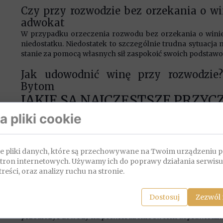
Czy przy rozwodzie bez orzekania o wi
adwokat
W przypadku orzeczenia rozwodu bez orzekania o winie a
niedostatku. Niedostatek to szczególnie trudna sytuacja m
stanie za pomocą własnych sił zaspokoić swoich podstaw
Jak udowodnić winę przy rozwodzie
Bytom
JAKIE SĄ NAJCZĘSTSZE PRZ
Wszystko zależy od okoliczności sprawy. Dowodami w
 pliki cookie
świadków, smsy, maile, wiadomości na komunikatorach, na
do którego warto się przygotować od samego począ
kluczowa w zakresie dalszego powodzenia sprawy. War
łe pliki danych, które są przechowywane na Twoim urządzeniu 
skonsultować się z prawnikiem rozwodowym. Najczęstsz
stron internetowych. Używamy ich do poprawy działania serwisu
zdrada, różnice zdań w zakresie wychowania dzieci.
treści, oraz analizy ruchu na stronie.
Czy orzeczenie o winie ma wpływ na wy
prawna Bytom
Dostosuj
Zezwól 
Orzeczenie o winie nie ma wpływu na wysokość alimentó
przedłożyć dowody na potwierdzenie swoich usprawiedli